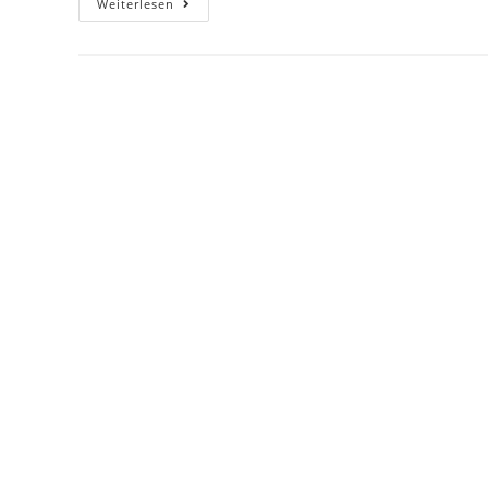
Hello
Weiterlesen
World!