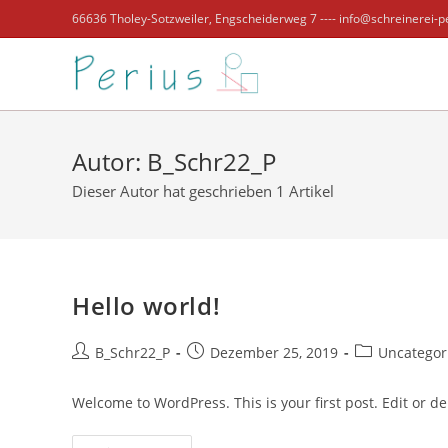
Zum
66636 Tholey-Sotzweiler, Engscheiderweg 7 ---- info@schreinerei-pe
Inhalt
springen
Autor:
B_Schr22_P
Dieser Autor hat geschrieben 1 Artikel
Hello world!
Beitrags-
Beitrag
Beitrags-
B_Schr22_P
Dezember 25, 2019
Uncategor
Autor:
veröffentlicht:
Kategorie:
Welcome to WordPress. This is your first post. Edit or dele