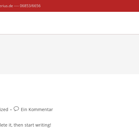
rius.de ---- 06853/6656
Beitrags-
ized
Ein Kommentar
Kommentare:
te it, then start writing!